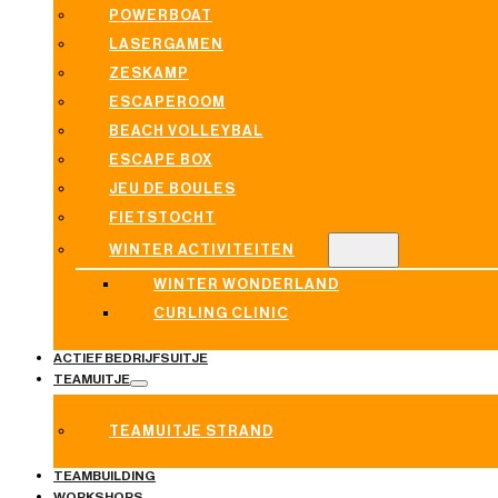
POWERBOAT
LASERGAMEN
ZESKAMP
ESCAPEROOM
BEACH VOLLEYBAL
ESCAPE BOX
JEU DE BOULES
FIETSTOCHT
WINTER ACTIVITEITEN
WINTER WONDERLAND
CURLING CLINIC
ACTIEF BEDRIJFSUITJE
TEAMUITJE
TEAMUITJE STRAND
TEAMBUILDING
WORKSHOPS