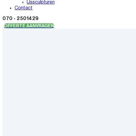
IJssculpturen
Contact
070 - 2501429
OFFERTE AANVRAGEN
Home
/
Escape the Beach Scheveningen
Escape the Beach Scheveningen
500+ Klantbeoordelingen 9.5 / 10
Vanaf €17,50 p.p.
Vrijblijvende Offerte Aanvragen