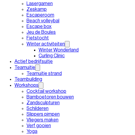
Lasergamen
Zeskamp
Escaperoom
Beach volleybal
Escape box
Jeu de Boules
Fietstocht
Winter activiteiten
Winter Wonderland
Curling Clinic
Actief bedrijfsuitje
Teamuitje
Teamuitje strand
Teambuilding
Workshops
Cocktail workshop
Bamboetoren bouwen
Zandsculpturen
Schilderen
Slippers pimpen
Vliegers maken
Verf gooien
Yoga