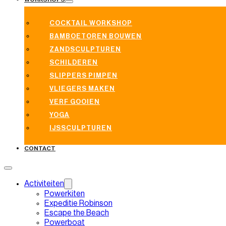
COCKTAIL WORKSHOP
BAMBOETOREN BOUWEN
ZANDSCULPTUREN
SCHILDEREN
SLIPPERS PIMPEN
VLIEGERS MAKEN
VERF GOOIEN
YOGA
IJSSCULPTUREN
CONTACT
Activiteiten
Powerkiten
Expeditie Robinson
Escape the Beach
Powerboat