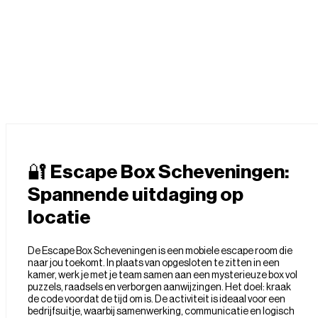
Heb je een vraag of onzekerheid?
Neem contact met ons op!
📞 070-2501429
🔐
Escape Box Scheveningen:
Spannende uitdaging op
locatie
De Escape Box Scheveningen is een mobiele escape room die
naar jou toekomt. In plaats van opgesloten te zitten in een
kamer, werk je met je team samen aan een mysterieuze box vol
puzzels, raadsels en verborgen aanwijzingen. Het doel: kraak
de code voordat de tijd om is. De activiteit is ideaal voor een
bedrijfsuitje, waarbij samenwerking, communicatie en logisch