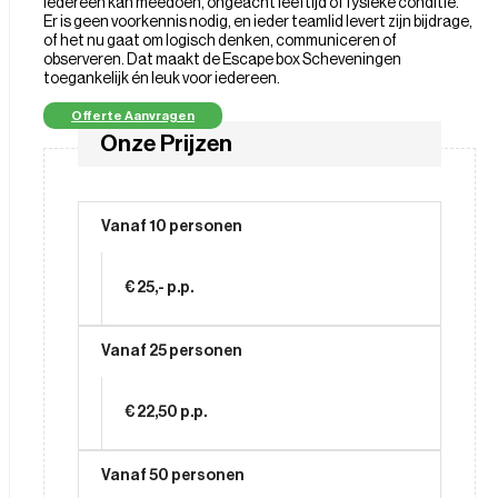
Iedereen kan meedoen, ongeacht leeftijd of fysieke conditie.
Er is geen voorkennis nodig, en ieder teamlid levert zijn bijdrage,
of het nu gaat om logisch denken, communiceren of
observeren. Dat maakt de Escape box Scheveningen
toegankelijk én leuk voor iedereen.
Offerte Aanvragen
Onze Prijzen
Vanaf 10 personen
€ 25,- p.p.
Vanaf 25 personen
€ 22,50 p.p.
Vanaf 50 personen