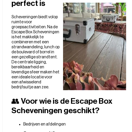
perfect is
Scheveningen biedt volop
ruimte voor
groepsactiviteiten. Na de
Escape Box Scheveningen
is het makkelijk te
combineren met een
strandwandeling, lunch op
de boulevard of borrel in
een gezellige strandtent.
De centrale ligging,
bereikbaarheid en
levendige sfeer maken het
een ideale locatie voor
een afwisselend
bedrijfsuitje aan zee.
👥 Voor wie is de Escape Box
Scheveningen geschikt?
Bedrijven en afdelingen