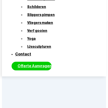
Binnen 24 uur reactie!
Schilderen
Slippers pimpen
nieuwste Escape Room techniek
Vliegers maken
spektakel vol verrassende puzzels en
Verf gooien
geestige raadsels!
Yoga
Vrijblijvende Offerte Aanvragen
IJssculpturen
10 – 100 personen
Contact
1,5 uur
Offerte Aanvragen
Scheveningen
Indoor