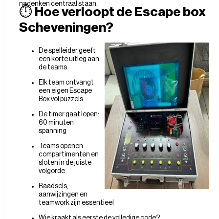
nadenken centraal staan.
⏱
Hoe verloopt de Escape box
Scheveningen?
De spelleider geeft
een korte uitleg aan
de teams
Elk team ontvangt
een eigen Escape
Box vol puzzels
De timer gaat lopen:
60 minuten
spanning
Teams openen
compartimenten en
sloten in de juiste
volgorde
Raadsels,
aanwijzingen en
teamwork zijn essentieel
Wie kraakt als eerste de volledige code?