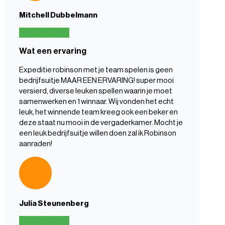
Mitchell Dubbelmann
Wat een ervaring
Expeditie robinson met je team spelen is geen
bedrijfsuitje MAAR EEN ERVARING! super mooi
versierd, diverse leuken spellen waarin je moet
samenwerken en 1 winnaar. Wij vonden het echt
leuk, het winnende team kreeg ook een beker en
deze staat nu mooi in de vergaderkamer. Mocht je
een leuk bedrijfsuitje willen doen zal ik Robinson
aanraden!
Julia Steunenberg