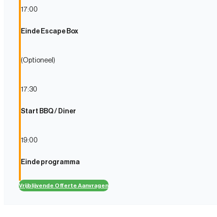
17:00
Einde Escape Box
(Optioneel)
17:30
Start BBQ / Diner
19:00
Einde programma
Vrijblijvende Offerte Aanvragen