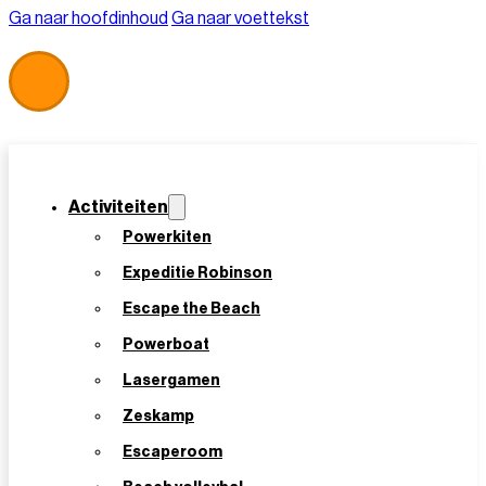
Ga naar hoofdinhoud
Ga naar voettekst
Activiteiten
Powerkiten
Expeditie Robinson
Escape the Beach
Home
/
Escape box Scheveningen
Powerboat
Escape box Scheveningen
Lasergamen
Zeskamp
Escaperoom