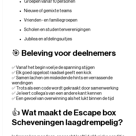
Groepen vanaf 10 personen
Nieuwe of gemixte teams
Vrienden- en familiegroepen
Scholen en studentenverenigingen
Jubilea en afdelingsuitjes
🎯 Beleving voor deelnemers
✅ Vanaf het begin voel je de spanning stijgen
✅ Elk goed opgelost raadsel geeft een kick
✅ Samen lachen om misleidende hints en verrassende
wendingen
✅ Trots als een code wordt gekraakt door samenwerking
✅ Je leert collega’s van een andere kant kennen
✅ Een gevoel van overwinning als het lukt binnen de tijd
👍 Wat maakt de Escape box
Scheveningen laagdrempelig?