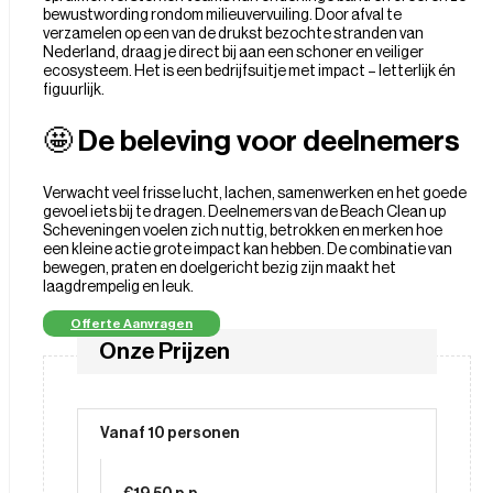
bewustwording rondom milieuvervuiling. Door afval te
verzamelen op een van de drukst bezochte stranden van
Nederland, draag je direct bij aan een schoner en veiliger
ecosysteem. Het is een bedrijfsuitje met impact – letterlijk én
figuurlijk.
🤩 De beleving voor deelnemers
Verwacht veel frisse lucht, lachen, samenwerken en het goede
gevoel iets bij te dragen. Deelnemers van de Beach Clean up
Scheveningen voelen zich nuttig, betrokken en merken hoe
een kleine actie grote impact kan hebben. De combinatie van
bewegen, praten en doelgericht bezig zijn maakt het
laagdrempelig en leuk.
Offerte Aanvragen
Onze Prijzen
Vanaf 10 personen