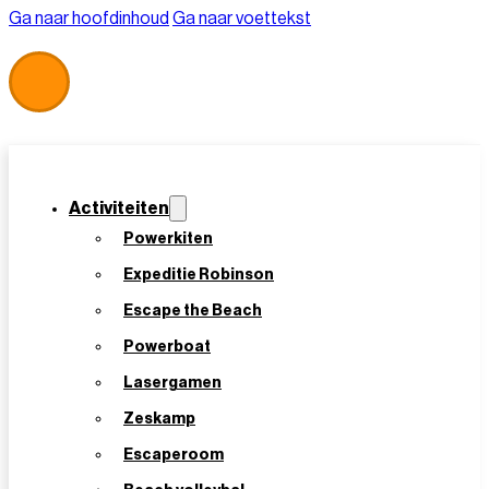
Ga naar hoofdinhoud
Ga naar voettekst
Activiteiten
Powerkiten
Expeditie Robinson
Escape the Beach
Home
/
Beach Clean up Scheveningen
Powerboat
Beach Clean up Scheveningen
Lasergamen
Zeskamp
Escaperoom