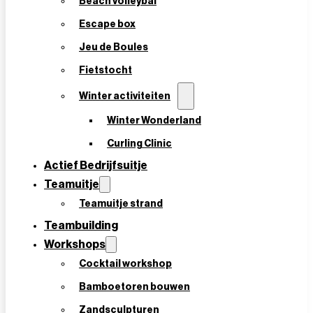
Beach volleybal
500+ Klantbeoordelingen 9.5 / 10
Escape box
Jeu de Boules
Fietstocht
Winter activiteiten
Winter Wonderland
Curling Clinic
Actief Bedrijfsuitje
Teamuitje
Teamuitje strand
Teambuilding
Workshops
Cocktail workshop
Bamboetoren bouwen
Vanaf €15,- p.p.
Zandsculpturen