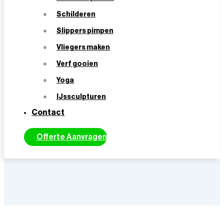
Vrijblijvende Offerte Aanvragen
Schilderen
10 – 50 personen
Slippers pimpen
2 uur
Vliegers maken
Scheveningen
Verf gooien
Yoga
Buiten
IJssculpturen
Contact
Offerte Aanvragen