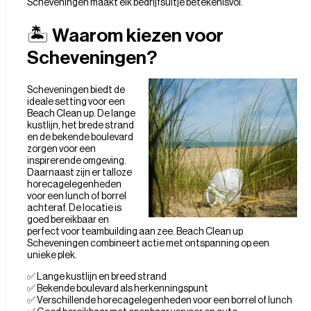
Scheveningen maakt elk bedrijfsuitje betekenisvol.
🏝️ Waarom kiezen voor
Scheveningen?
Scheveningen biedt de
ideale setting voor een
Beach Clean up. De lange
kustlijn, het brede strand
en de bekende boulevard
zorgen voor een
inspirerende omgeving.
Daarnaast zijn er talloze
horecagelegenheden
voor een lunch of borrel
achteraf. De locatie is
goed bereikbaar en
perfect voor teambuilding aan zee. Beach Clean up
Scheveningen combineert actie met ontspanning op een
unieke plek.
✅ Lange kustlijn en breed strand
✅ Bekende boulevard als herkenningspunt
✅ Verschillende horecagelegenheden voor een borrel of lunch