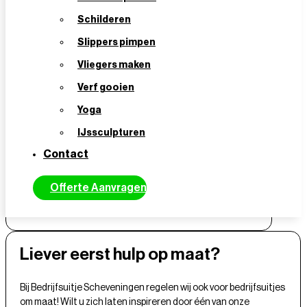
Schilderen
Slippers pimpen
Vliegers maken
Verf gooien
Yoga
VERSTUREN
IJssculpturen
Contact
Offerte Aanvragen
Liever eerst hulp op maat?
Bij Bedrijfsuitje Scheveningen regelen wij ook voor bedrijfsuitjes
om maat! Wilt u zich laten inspireren door één van onze