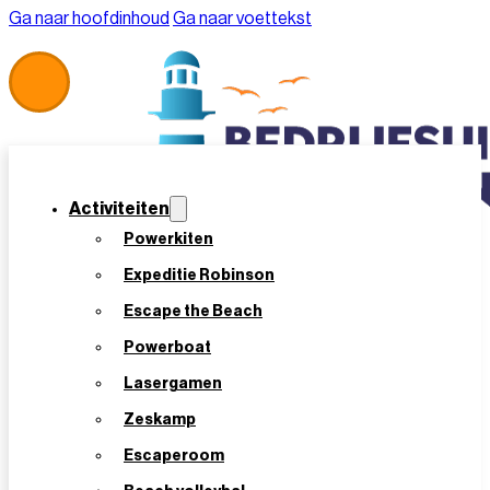
Ga naar hoofdinhoud
Ga naar voettekst
Activiteiten
Powerkiten
Expeditie Robinson
Escape the Beach
Powerboat
Lasergamen
Home
/
Offerte Aanvragen
Zeskamp
Offerte Aanvragen
Escaperoom