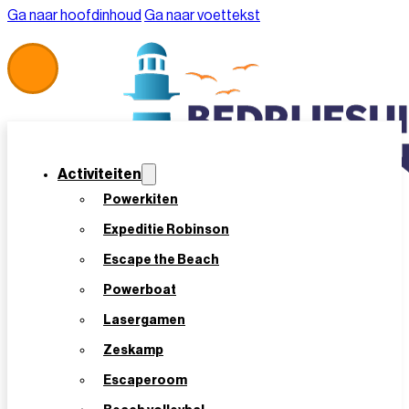
Ga naar hoofdinhoud
Ga naar voettekst
Activiteiten
Powerkiten
Expeditie Robinson
Escape the Beach
Powerboat
Lasergamen
Home
/
Offerte Aanvragen
Zeskamp
Offerte Aanvragen
Escaperoom