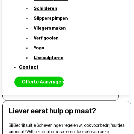
Schilderen
Slippers pimpen
Vliegers maken
Verf gooien
Yoga
VERSTUREN
IJssculpturen
Contact
Offerte Aanvragen
Liever eerst hulp op maat?
Bij Bedrijfsuitje Scheveningen regelen wij ook voor bedrijfsuitjes
om maat! Wilt u zich laten inspireren door één van onze