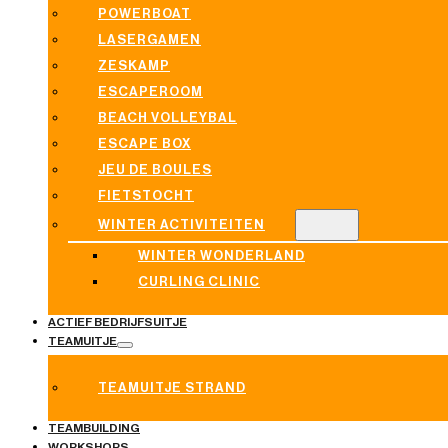
POWERBOAT
LASERGAMEN
ZESKAMP
ESCAPEROOM
BEACH VOLLEYBAL
ESCAPE BOX
JEU DE BOULES
FIETSTOCHT
WINTER ACTIVITEITEN
WINTER WONDERLAND
CURLING CLINIC
ACTIEF BEDRIJFSUITJE
TEAMUITJE
TEAMUITJE STRAND
TEAMBUILDING
WORKSHOPS