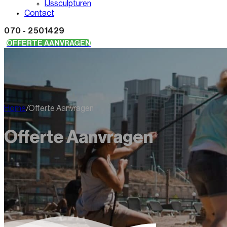
IJssculpturen
Contact
070 - 2501429
OFFERTE AANVRAGEN
Home
/
Offerte Aanvragen
Offerte Aanvragen