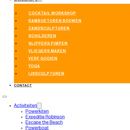
COCKTAIL WORKSHOP
BAMBOETOREN BOUWEN
ZANDSCULPTUREN
SCHILDEREN
SLIPPERS PIMPEN
VLIEGERS MAKEN
VERF GOOIEN
YOGA
IJSSCULPTUREN
CONTACT
Activiteiten
Powerkiten
Expeditie Robinson
Escape the Beach
Powerboat