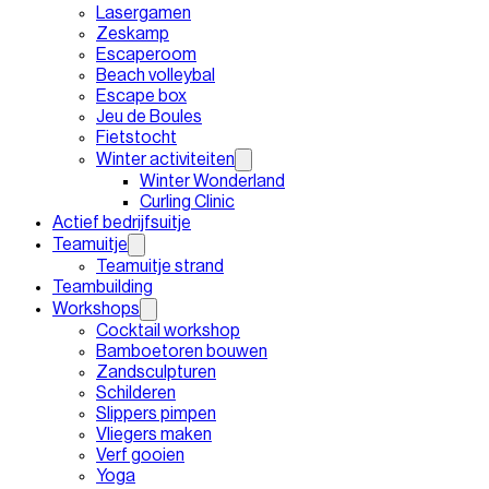
Lasergamen
Zeskamp
Escaperoom
Beach volleybal
Escape box
Jeu de Boules
Fietstocht
Winter activiteiten
Winter Wonderland
Curling Clinic
Actief bedrijfsuitje
Teamuitje
Teamuitje strand
Teambuilding
Workshops
Cocktail workshop
Bamboetoren bouwen
Zandsculpturen
Schilderen
Slippers pimpen
Vliegers maken
Verf gooien
Yoga